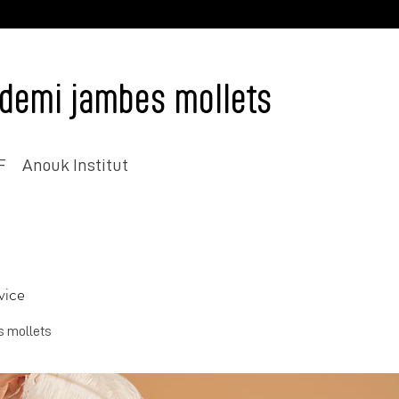
n demi jambes mollets
F
Anouk Institut
vice
s mollets