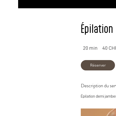
Épilatio
40
francs
20 min
2
40 CH
suisses
0
m
Réserver
i
n
Description du ser
Épilation demi jambe