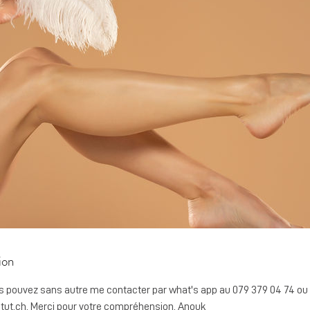
ion
s pouvez sans autre me contacter par what's app au 079 379 04 74 ou 
ut.ch, Merci pour votre compréhension, Anouk