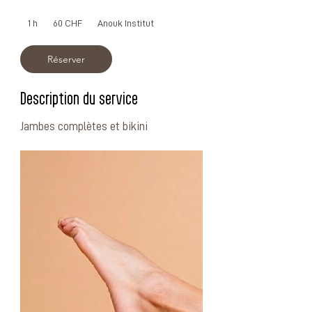
60
francs
1 h
1
60 CHF
Anouk Institut
suisses
Réserver
Description du service
Jambes complètes et bikini