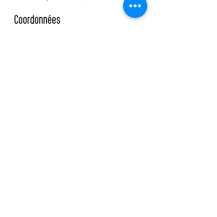
Coordonnées
Rue de la Promenade-Noire 6,
Neuchâtel, Switzerland
0793790474
contact@anouk-institut.ch
Institut
Rue de la Promenade-Noire 6
2000 Neuchâtel
+41 79 379 04 74