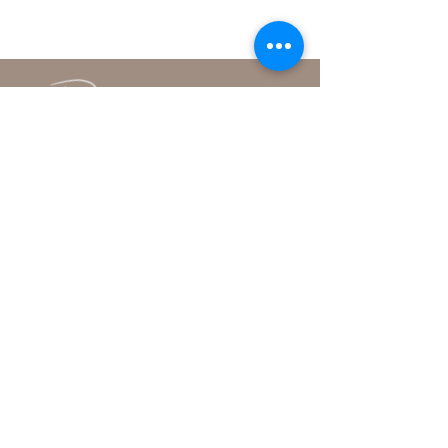
Institut
Rue de la Promenade-Noire 6
2000 Neuchâtel
+41 79 379 04 74
contact@anouk-institut.ch
Conditions générales
Politique de confidentialité
Politique de cookies