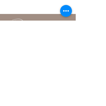
Institut
Rue de la Promenade-Noire 6
2000 Neuchâtel
+41 79 379 04 74
contact@anouk-institut.ch
Conditions générales
Politique de confidentialité
Politique de cookies