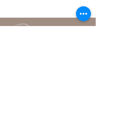
Institut
Rue de la Promenade-Noire 6
2000 Neuchâtel
+41 79 379 04 74
contact@anouk-institut.ch
Conditions générales
Politique de confidentialité
Politique de cookies