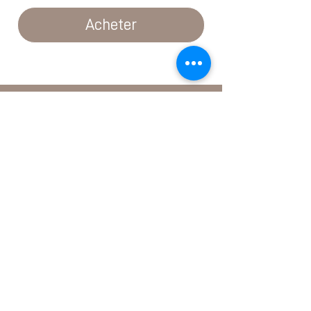
Acheter
Institut
Rue de la Promenade-Noire 6
2000 Neuchâtel
+41 79 379 04 74
contact@anouk-institut.ch