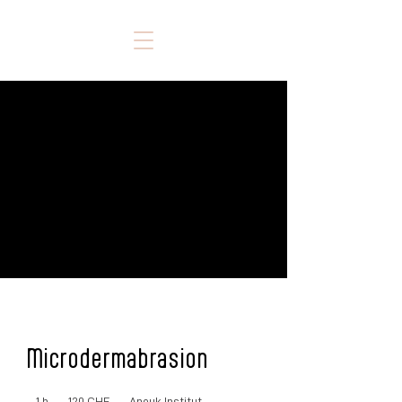
Microdermabrasion
120
francs
1 h
1
120 CHF
Anouk Institut