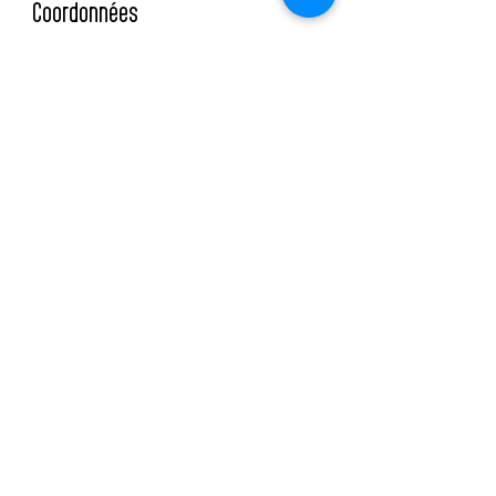
Coordonnées
Rue de la Promenade-Noire 6,
Neuchâtel, Switzerland
0793790474
contact@anouk-institut.ch
Institut
Rue de la Promenade-Noire 6
2000 Neuchâtel
+41 79 379 04 74